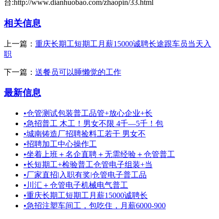
台:http://www.dianhuobao.com/zhaopin/33.html
相关信息
上一篇：
重庆长期工短期工月薪15000诚聘长途跟车员当天入
职
下一篇：
送餐员可以睡懒觉的工作
最新信息
•
仓管测试包装普工品管+放心企业+长
•
急招普工 木工！男女不限 4千—5千！包
•
城南铸造厂招聘捡料工若干 男女不
•
招聘加工中心操作工
•
坐着上班＋名企直聘＋无需经验＋仓管普工
•
长短期工+检验普工仓管电子组装+当
•
厂家直招|入职有奖|仓管电子普工品
•
川汇＋仓管电子机械电气普工
•
重庆长期工短期工月薪15000诚聘长
•
急招注塑车间工，包吃住，月薪6000-900