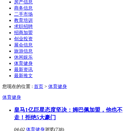
房产信息
商务信息
二手市场
教育培训
求职招聘
招商加盟
创业投资
展会信息
旅游信息
休闲娱乐
体育健身
最新资讯
最新推文
您现在的位置 :
首页
>
体育健身
体育健身
皇马1亿巨星态度坚决：姆巴佩加盟，他也不
走！拒绝5大豪门
04-02
体育健身
浏览(738)