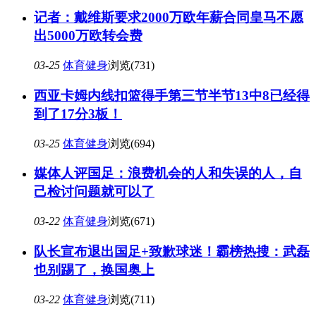
记者：戴维斯要求2000万欧年薪合同皇马不愿
出5000万欧转会费
03-25
体育健身
浏览(731)
西亚卡姆内线扣篮得手第三节半节13中8已经得
到了17分3板！
03-25
体育健身
浏览(694)
媒体人评国足：浪费机会的人和失误的人，自
己检讨问题就可以了
03-22
体育健身
浏览(671)
队长宣布退出国足+致歉球迷！霸榜热搜：武磊
也别踢了，换国奥上
03-22
体育健身
浏览(711)