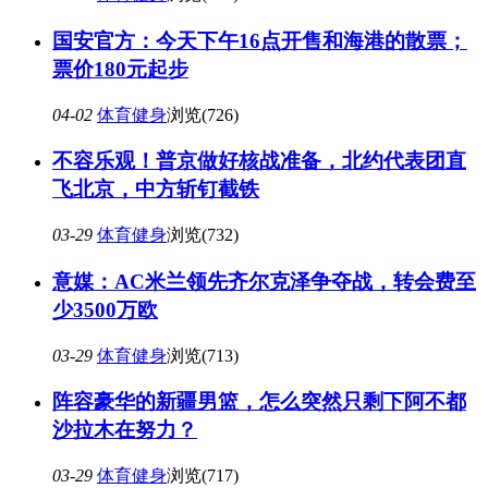
国安官方：今天下午16点开售和海港的散票；
票价180元起步
04-02
体育健身
浏览(726)
不容乐观！普京做好核战准备，北约代表团直
飞北京，中方斩钉截铁
03-29
体育健身
浏览(732)
意媒：AC米兰领先齐尔克泽争夺战，转会费至
少3500万欧
03-29
体育健身
浏览(713)
阵容豪华的新疆男篮，怎么突然只剩下阿不都
沙拉木在努力？
03-29
体育健身
浏览(717)