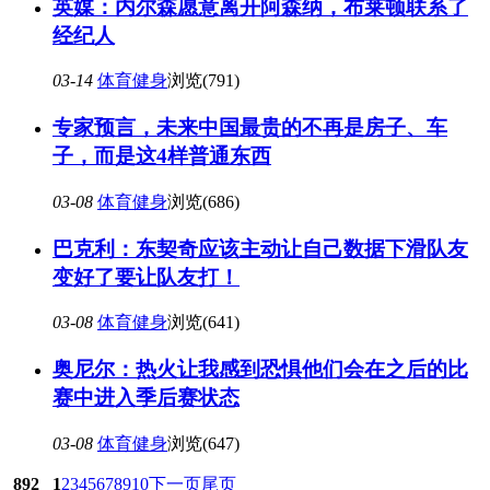
英媒：内尔森愿意离开阿森纳，布莱顿联系了
经纪人
03-14
体育健身
浏览(791)
专家预言，未来中国最贵的不再是房子、车
子，而是这4样普通东西
03-08
体育健身
浏览(686)
巴克利：东契奇应该主动让自己数据下滑队友
变好了要让队友打！
03-08
体育健身
浏览(641)
奥尼尔：热火让我感到恐惧他们会在之后的比
赛中进入季后赛状态
03-08
体育健身
浏览(647)
892
1
2
3
4
5
6
7
8
9
10
下一页
尾页