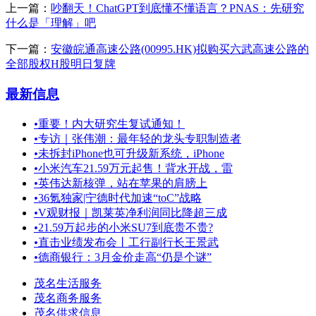
上一篇：
吵翻天！ChatGPT到底懂不懂语言？PNAS：先研究
什么是「理解」吧
下一篇：
安徽皖通高速公路(00995.HK)拟购买六武高速公路的
全部股权H股明日复牌
最新信息
•
重要！内大研究生复试通知！
•
专访｜张伟潮：最年轻的龙头专职制造者
•
未拆封iPhone也可升级新系统，iPhone
•
小米汽车21.59万元起售！背水开战，雷
•
英伟达新核弹，站在苹果的肩膀上
•
36氪独家|宁德时代加速“toC”战略
•
V观财报｜凯莱英净利润同比降超三成
•
21.59万起步的小米SU7到底贵不贵?
•
直击业绩发布会丨工行副行长王景武
•
德商银行：3月金价走高“仍是个谜”
茂名生活服务
茂名商务服务
茂名供求信息