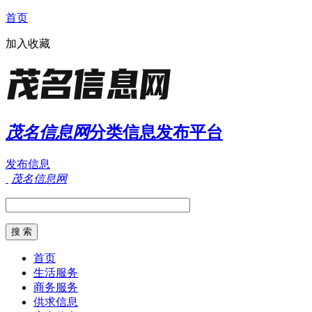
首页
加入收藏
茂名信息网
分类信息发布平台
发布信息
茂名信息网
首页
生活服务
商务服务
供求信息