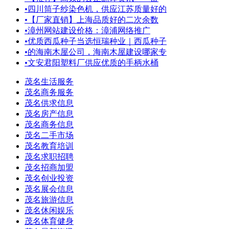
•
四川筒子纱染色机，供应江苏质量好的
•
【厂家直销】上海品质好的二次余数
•
漳州网站建设价格：漳浦网络推广
•
优质西瓜种子当选恒瑞种业｜西瓜种子
•
的海南木屋公司，海南木屋建设哪家专
•
文安君阳塑料厂供应优质的手柄水桶
茂名生活服务
茂名商务服务
茂名供求信息
茂名房产信息
茂名商务信息
茂名二手市场
茂名教育培训
茂名求职招聘
茂名招商加盟
茂名创业投资
茂名展会信息
茂名旅游信息
茂名休闲娱乐
茂名体育健身